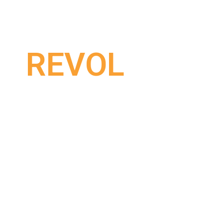
REVOL
SCHEIBE, KUGELLAGER, MONTAG
REVOL-Produkte wurden für schwere europäisch
eine hervorragende Drehmomentübertragung (90
außergewöhnliche Leistung. Profis auf der ganze