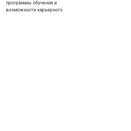
программы обучения и
возможности карьерного
роста, до эффективной
системы управления
производительностью.
Мы стремимся создать
поддерживающую и
динамичную рабочую
среду, в которой каждый
член команды сможет
развиваться, расти и
достигать своего
полного потенциала.
Мы также придаем
большое значение
признанию и
вознаграждению
вкладов наших