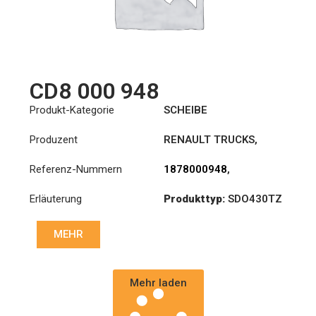
CD8 000 948
Produkt-Kategorie
SCHEIBE
Produzent
RENAULT TRUCKS
,
VOLVO
Referenz-Nummern
1878000948
,
20525015
,
3191767
,
Erläuterung
Produkttyp:
SDO430TZ
7420707025
,
8172803
,
85000238
,
85000240
,
Durchmesser:
430
85000503
,
85000534
,
MEHR
85000537
Priz direk çapi: :
46x50-
24N
Mehr laden