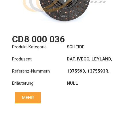
CD8 000 036
Produkt-Kategorie
SCHEIBE
Produzent
DAF
,
IVECO
,
LEYLAND
,
LEYLAND-DAF
,
VOLVO
Referenz-Nummern
1375593
,
1375593R
,
1878000036
,
Erläuterung
NULL
20366591
,
20526951
,
504034993
,
504039135
,
50404993
,
MEHR
85000244
,
ATRA243