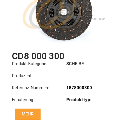
CD8 000 300
Produkt-Kategorie
SCHEIBE
Produzent
Referenz-Nummern
1878000300
Erläuterung
Produkttyp:
SDO400/2TZ
MEHR
Durchmesser:
400
Priz direk çapi: :
46x50-