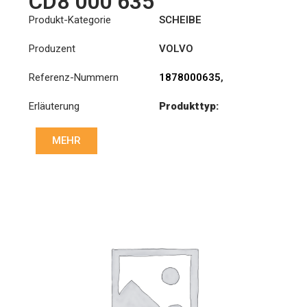
CD8 000 635
Produkt-Kategorie
SCHEIBE
Produzent
VOLVO
Referenz-Nummern
1878000635
,
20366592
,
20366595
,
Erläuterung
Produkttyp:
8172732
,
85000245
SDO400/2SS
MEHR
Durchmesser:
400
Priz direk çapi: :
85x98-
8N