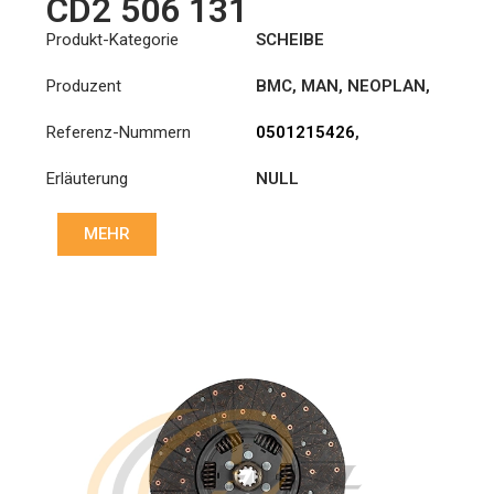
CD2 506 131
Produkt-Kategorie
SCHEIBE
Produzent
BMC
,
MAN
,
NEOPLAN
,
STEYR
,
TAM
Referenz-Nummern
0501215426
,
11010004
,
Erläuterung
NULL
1862506131
,
1878046631
,
5654556
,
57RS308597
,
MEHR
81303010378
,
81303010524
,
81303010557
,
81303010558
,
81303010601
,
81303010615
,
81303019378
,
81303019557