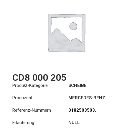
CD8 000 205
Produkt-Kategorie
SCHEIBE
Produzent
MERCEDES-BENZ
Referenz-Nummern
0182503503
,
1878000205
,
Erläuterung
NULL
A0182503503