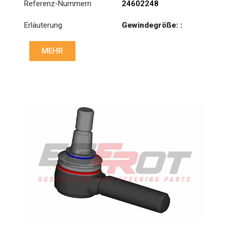
Referenz-Nummern
24602248
Erläuterung
Gewindegröße: :
M26x1.5 RHT
MEHR
Kegel: ØS/ØB (mm):
28,9/32
Länge: (mm):
90mm