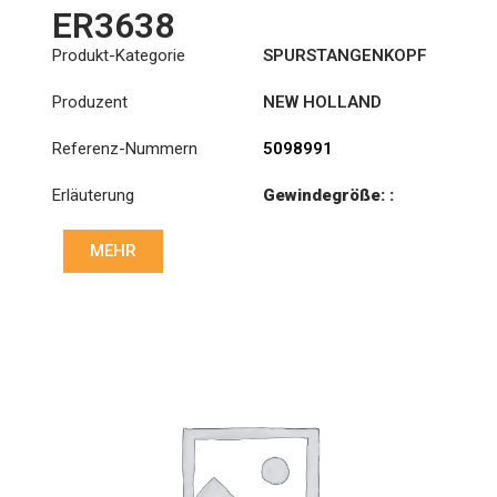
ER3638
Produkt-Kategorie
SPURSTANGENKOPF
Produzent
NEW HOLLAND
Referenz-Nummern
5098991
Erläuterung
Gewindegröße: :
M20x1 RHT
MEHR
Kegel: ØS/ØB (mm):
18,1/20
Länge: (mm):
100mm