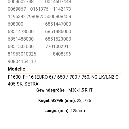
0004602748
0014607448
0069867
0161376
1142173
1195343
2980875
5000808458
608000
6851447000
6851478000
6851486000
6851488000
6851523000
6851533000
7701002911
81953010025
8408396
90804154117
Modelle:
F1600
,
FH16 (EURO 6) / 650 / 700 / 750
,
NG LK/LN2 O
405 SK
,
SETRA
Gewindegröße: :
M30x1.5 RHT
Kegel: ØS/ØB (mm):
23,5/26
Länge: (mm):
125mm