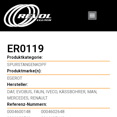
ER0119
Produktkategorie:
SPURSTANGENKOPF
Produktmarke(n):
EGEROT
Hersteller:
DAF
,
EVOBUS
,
FAUN
,
IVECO
,
KÄSSBOHRER
,
MAN
,
MERCEDES
,
RENAULT
Referenz-Nummern:
0004600148
0004602648