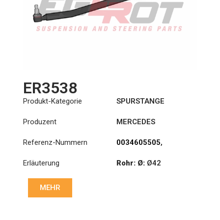
ER3538
Produkt-Kategorie
SPURSTANGE
Produzent
MERCEDES
Referenz-Nummern
0034605505
,
0034607205
,
Erläuterung
Rohr: Ø:
Ø42
0034608305
Länge: (mm):
776mm
MEHR