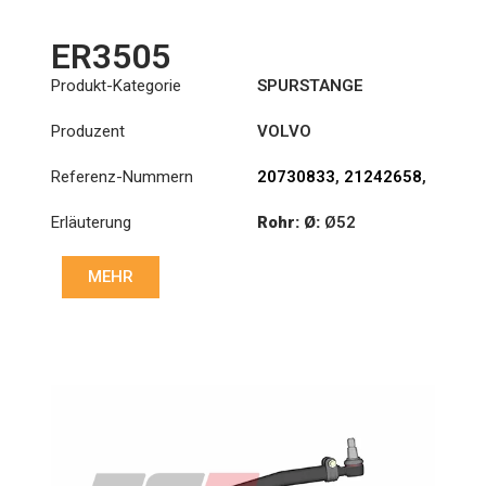
ER3505
Produkt-Kategorie
SPURSTANGE
Produzent
VOLVO
Referenz-Nummern
20730833
,
21242658
,
22159757
Erläuterung
Rohr: Ø:
Ø52
Länge: (mm):
1818mm
MEHR