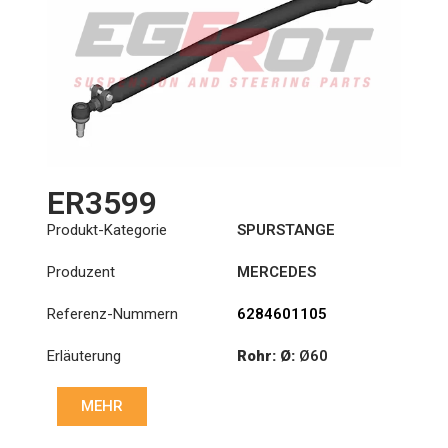
ER3599
Produkt-Kategorie
SPURSTANGE
Produzent
MERCEDES
Referenz-Nummern
6284601105
Erläuterung
Rohr: Ø:
Ø60
Länge: (mm):
1271mm
MEHR