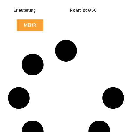
Erläuterung
Rohr: Ø:
Ø50
Länge: (mm):
1305mm
MEHR