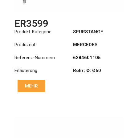
ER3599
Produkt-Kategorie
SPURSTANGE
Produzent
MERCEDES
Referenz-Nummern
6284601105
Erläuterung
Rohr: Ø:
Ø60
Länge: (mm):
1271mm
MEHR