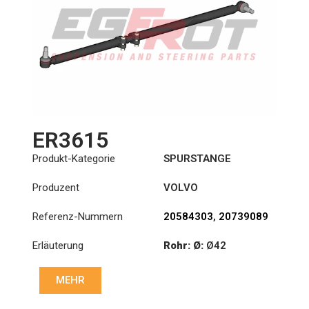
ER3615
Produkt-Kategorie
SPURSTANGE
Produzent
VOLVO
Referenz-Nummern
20584303
,
20739089
Erläuterung
Rohr: Ø:
Ø42
:
23,93/28,6
MEHR
:
23,93/28,6