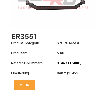
ER3551
Produkt-Kategorie
SPURSTANGE
Produzent
MAN
Referenz-Nummern
81467116000
,
81467116001
,
Erläuterung
Rohr: Ø:
Ø52
81467116002
Länge: (mm):
1679mm
MEHR