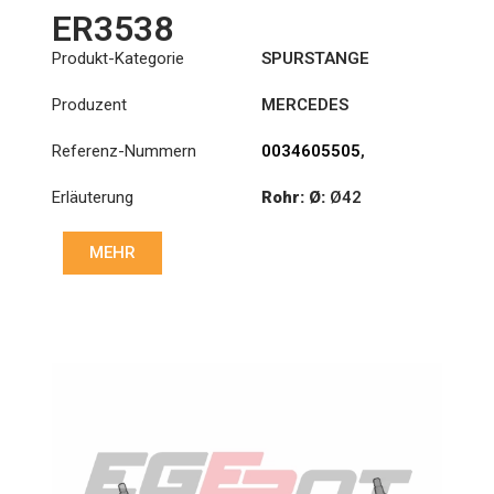
ER3538
Produkt-Kategorie
SPURSTANGE
Produzent
MERCEDES
Referenz-Nummern
0034605505
,
0034607205
,
Erläuterung
Rohr: Ø:
Ø42
0034608305
Länge: (mm):
776mm
MEHR