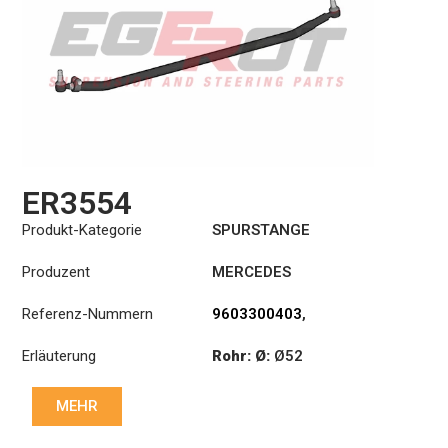
ER3554
Produkt-Kategorie
SPURSTANGE
Produzent
MERCEDES
Referenz-Nummern
9603300403
,
9603300503
Erläuterung
Rohr: Ø:
Ø52
Länge: (mm):
1685mm
MEHR