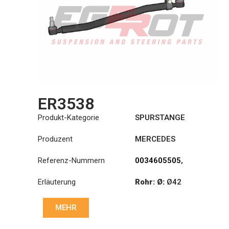
ER3538
Produkt-Kategorie
SPURSTANGE
Produzent
MERCEDES
Referenz-Nummern
0034605505
,
0034607205
,
Erläuterung
Rohr: Ø:
Ø42
0034608305
Länge: (mm):
776mm
MEHR