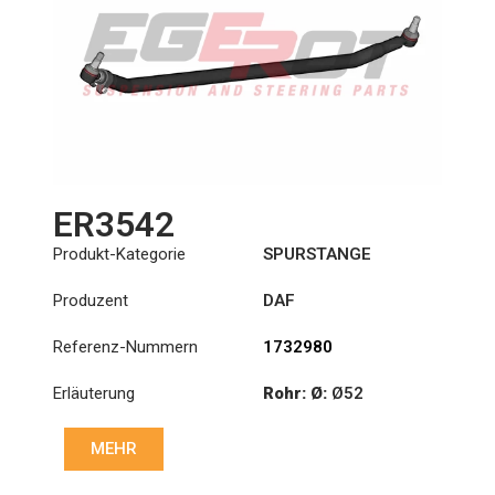
ER3542
Produkt-Kategorie
SPURSTANGE
Produzent
DAF
Referenz-Nummern
1732980
Erläuterung
Rohr: Ø:
Ø52
Länge: (mm):
1522mm
MEHR