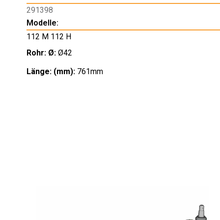
291398
Modelle:
112 M 112 H
Rohr: Ø:
Ø42
Länge: (mm):
761mm