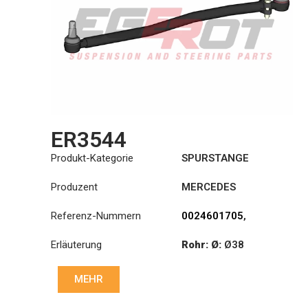
ER3544
Produkt-Kategorie
SPURSTANGE
Produzent
MERCEDES
Referenz-Nummern
0024601705
,
0024604405
,
Erläuterung
Rohr: Ø:
Ø38
0024607505
,
0024607605
,
:
27,1/30
3754601705
MEHR
Länge: (mm):
886mm