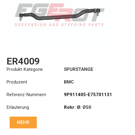
ER4009
Produkt-Kategorie
SPURSTANGE
Produzent
BMC
Referenz-Nummern
9P911405-E75701131
Erläuterung
Rohr: Ø:
Ø50
Länge: (mm):
1305mm
MEHR