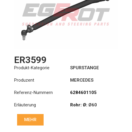
ER3599
Produkt-Kategorie
SPURSTANGE
Produzent
MERCEDES
Referenz-Nummern
6284601105
Erläuterung
Rohr: Ø:
Ø60
Länge: (mm):
1271mm
MEHR