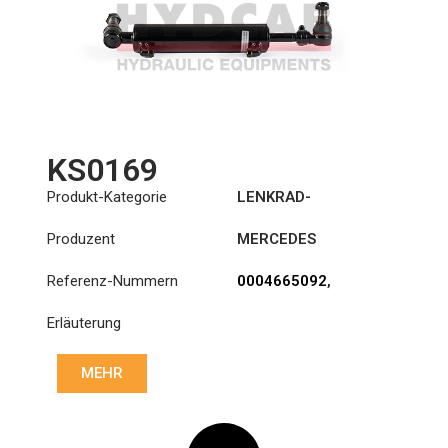
KS0169
Produkt-Kategorie
LENKRAD-
HILFSZYLINDER
Produzent
MERCEDES
Referenz-Nummern
0004665092
,
0004665392
,
Erläuterung
0004665592
MEHR