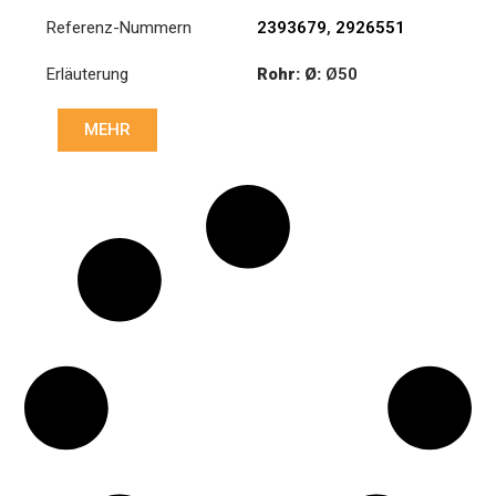
Referenz-Nummern
2393679
,
2926551
Erläuterung
Rohr: Ø:
Ø50
Länge: (mm):
1742mm
MEHR