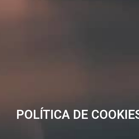
POLÍTICA DE COOKIE