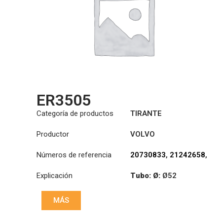
ER3505
Categoría de productos
TIRANTE
Productor
VOLVO
Números de referencia
20730833
,
21242658
,
22159757
Explicación
Tubo: Ø:
Ø52
Longitud: (mm):
MÁS
1818mm