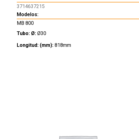
3714637215
Modelos:
MB 800
Tubo: Ø:
Ø30
Longitud: (mm):
818mm