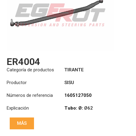
ER4004
Categoría de productos
TIRANTE
Productor
SISU
Números de referencia
1605127050
Explicación
Tubo: Ø:
Ø62
Longitud: (mm):
MÁS
1750mm