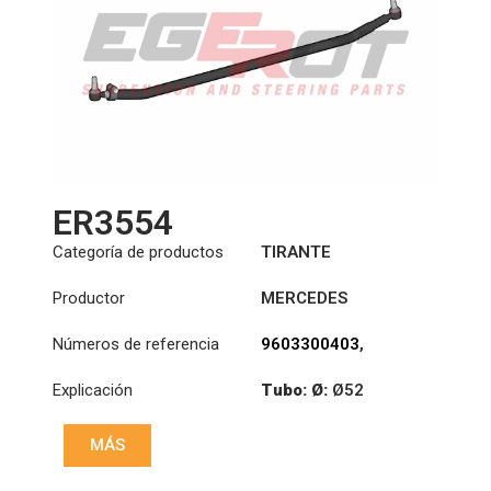
ER3554
Categoría de productos
TIRANTE
Productor
MERCEDES
Números de referencia
9603300403
,
9603300503
Explicación
Tubo: Ø:
Ø52
Longitud: (mm):
MÁS
1685mm