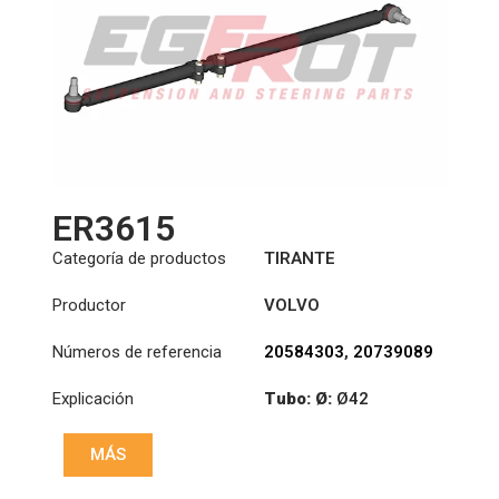
ER3615
Categoría de productos
TIRANTE
Productor
VOLVO
Números de referencia
20584303
,
20739089
Explicación
Tubo: Ø:
Ø42
:
23,93/28,6
MÁS
:
23,93/28,6