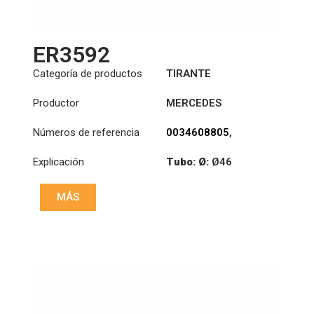
ER3592
Categoría de productos
TIRANTE
Productor
MERCEDES
Números de referencia
0034608805
,
0034609505
Explicación
Tubo: Ø:
Ø46
Longitud: (mm):
MÁS
870mm