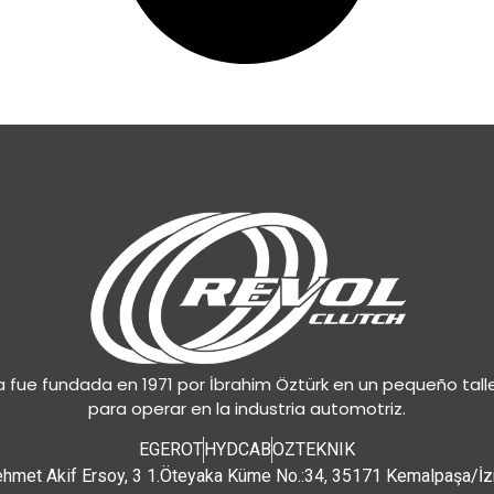
 fue fundada en 1971 por İbrahim Öztürk en un pequeño tall
para operar en la industria automotriz.
EGEROT
HYDCAB
OZTEKNIK
hmet Akif Ersoy, 3 1.Öteyaka Küme No.:34, 35171 Kemalpaşa/İz