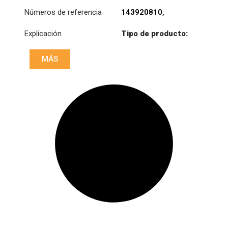
Números de referencia
143920810
,
143920820
,
1527517
,
Explicación
Tipo de producto:
1655331
,
1655822
,
SB430C
1667255
,
1668615
,
1669370
,
1669828
,
MÁS
Diámetro:
430
1672934
,
3192211
,
3483016131
,
3483020031
,
3483020032
,
3483020043
,
3483020052
,
3483034032