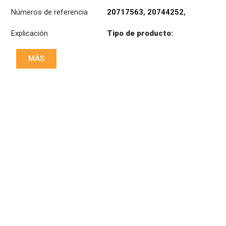
TRUCKS
,
VOLVO
Números de referencia
20717563
,
20744252
,
21173129
,
Explicación
Tipo de producto:
3488000159
,
SB400/2C
7421235560
MÁS
Diámetro:
400