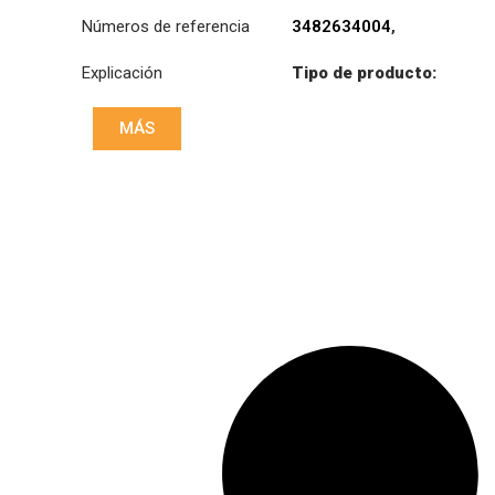
Números de referencia
3482634004
,
5010613659
,
Explicación
Tipo de producto:
7421074314
SB430C
MÁS
Diámetro:
430