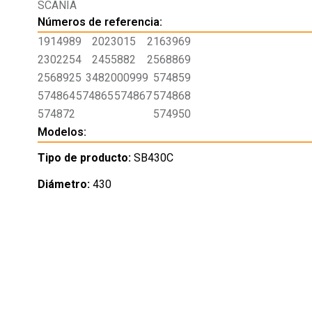
SCANIA
Números de referencia:
1914989
2023015
2163969
2302254
2455882
2568869
2568925
3482000999
574859
574864
574865
574867
574868
574872
574950
Modelos:
Tipo de producto:
SB430C
Diámetro:
430