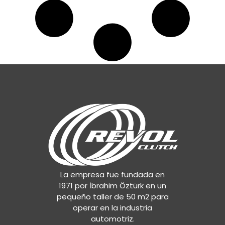
0242501701
,
0242503701
,
0242503801
,
0242504001
,
3400700415
,
643321400
,
A0192500201
,
A0202508701
,
A0202509101
,
A0202509301
,
A0212504401
,
A0212504501
,
A0212504601
,
A0212504701
,
A0212506001
,
La empresa fue fundada en
A0212506401
,
1971 por İbrahim Öztürk en un
A0212506501
,
pequeño taller de 50 m2 para
A0212509601
,
operar en la industria
A0222501401
,
automotriz.
A0222501701
,