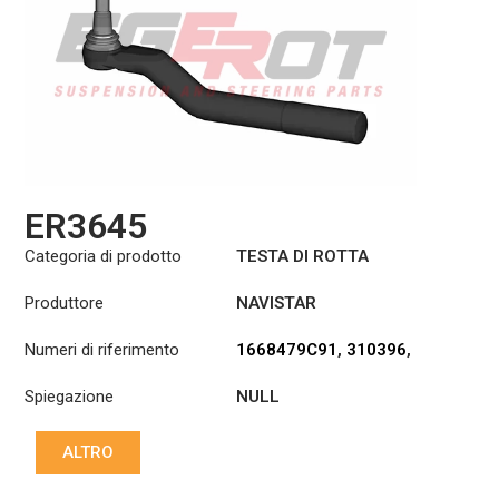
ER3645
Categoria di prodotto
TESTA DI ROTTA
Produttore
NAVISTAR
Numeri di riferimento
1668479C91
,
310396
,
A3144D549
,
E6857
,
Spiegazione
NULL
ES3031L
,
FTR3031LA
,
R230105
,
SB231
ALTRO