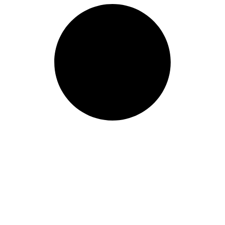
40,5/45
Lunghezza: (mm):
160
mm