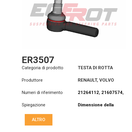
ER3507
Categoria di prodotto
TESTA DI ROTTA
Produttore
RENAULT
,
VOLVO
Numeri di riferimento
21264112
,
21607574
,
7421607574
Spiegazione
Dimensione della
filettatura: :
M30x1.5
RHT
ALTRO
Cono: ØS/ØB (mm):