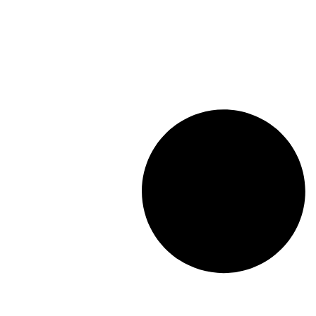
26,8/32
Lunghezza: (mm):
155mm