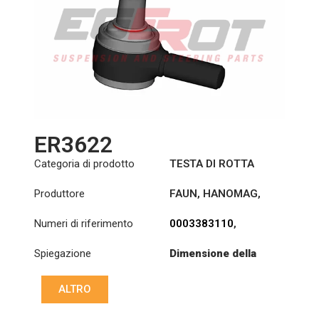
ER3622
Categoria di prodotto
TESTA DI ROTTA
Produttore
FAUN
,
HANOMAG
,
MERCEDES
Numeri di riferimento
0003383110
,
000983298
,
1195122
,
Spiegazione
Dimensione della
8408382
,
filettatura: :
M38x1.5
X880000983298
RHT
ALTRO
Cono: ØS/ØB (mm):