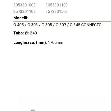
3053301003
3053301103
3573301103
3573301503
Modelli:
O 405 / O 303 / O 305 / O 307 / O 345 CONNECTO
Tubo: Ø:
Ø40
Lunghezza: (mm):
1705mm