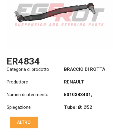
ER4834
Categoria di prodotto
BRACCIO DI ROTTA
Produttore
RENAULT
Numeri di riferimento
5010383431
,
5010488099
,
Spiegazione
Tubo: Ø:
Ø52
5010557232
:
27,1/30
ALTRO
:
27,1/30