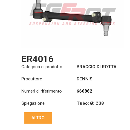
ER4016
Categoria di prodotto
BRACCIO DI ROTTA
Produttore
DENNIS
Numeri di riferimento
666882
Spiegazione
Tubo: Ø:
Ø38
Lunghezza: (mm):
ALTRO
784,4mm