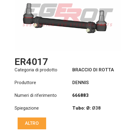
ER4017
Categoria di prodotto
BRACCIO DI ROTTA
Produttore
DENNIS
Numeri di riferimento
666883
Spiegazione
Tubo: Ø:
Ø38
Lunghezza: (mm):
ALTRO
512mm