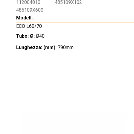
112004810
485109X102
485109X600
Modelli:
ECO L60/70
Tubo: Ø:
Ø40
Lunghezza: (mm):
790mm