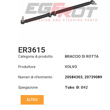
ER3615
Categoria di prodotto
BRACCIO DI ROTTA
Produttore
VOLVO
Numeri di riferimento
20584303
,
20739089
Spiegazione
Tubo: Ø:
Ø42
:
23,93/28,6
ALTRO
:
23,93/28,6