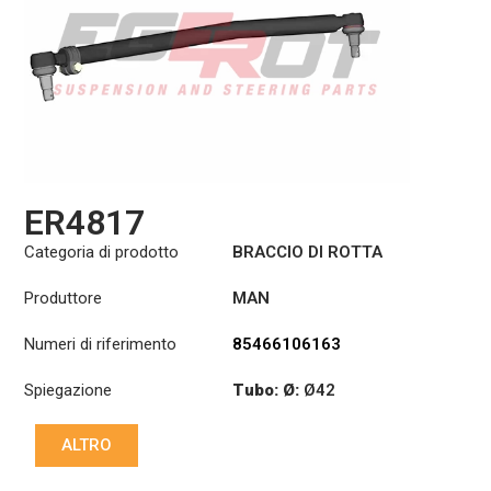
ER4817
Categoria di prodotto
BRACCIO DI ROTTA
Produttore
MAN
Numeri di riferimento
85466106163
Spiegazione
Tubo: Ø:
Ø42
:
27,1/30
ALTRO
:
23,5/26