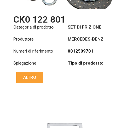
CK0 122 801
Categoria di prodotto
SET DI FRIZIONE
Produttore
MERCEDES-BENZ
Numeri di riferimento
0012509701
,
0182509101
,
Spiegazione
Tipo di prodotto:
0182509901
,
S430KIT
Diametro:
0192500001
,
430
Pressione :
PP3
0202505601
,
ALTRO
030 032
Disco :
CD8
0202508501
,
007 072
0202508901
,
0212500801
,
0212509401
,
0212509701
,
0222500901
,
0222501501
,
0222505701
,