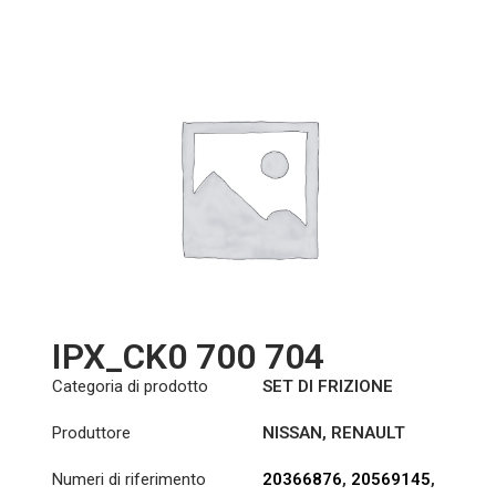
A0222500901
,
A0282502201
,
A0222501501
,
A0282502301
A0222505701
,
A0242500501
,
A0242500601
,
A0242500801
,
A0242507501
IPX_CK0 700 704
Categoria di prodotto
SET DI FRIZIONE
Produttore
NISSAN
,
RENAULT
TRUCKS
,
VOLVO
Numeri di riferimento
20366876
,
20569145
,