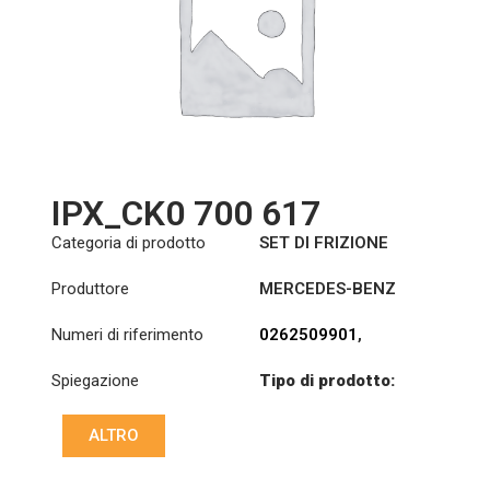
0242500501
,
0242500601
,
0242500801
,
0242507501
,
3400122801
,
643301500
,
643309000
,
643321200
,
805168
,
IPX_CK0 700 617
805232
,
809139
,
809140
,
Categoria di prodotto
SET DI FRIZIONE
A0012509701
,
A0182509101
,
Produttore
MERCEDES-BENZ
A0182509901
,
A0192500001
,
Numeri di riferimento
0262509901
,
A0202505601
,
0272500001
,
A0202508501
,
Spiegazione
Tipo di prodotto:
0282502201
,
A0202508901
,
S430KIT
0282502301
,
A0212500801
,
3400700617
,
ALTRO
Diametro:
430
A0212509401
,
A0262509901
,
A0212509701
,
A0272500001
,