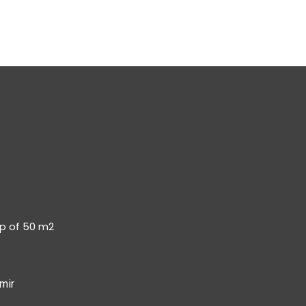
op of 50 m2
mir