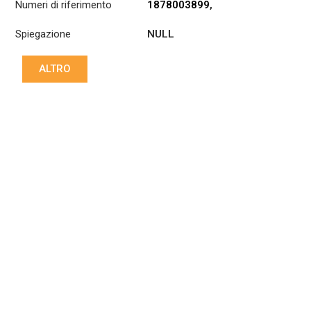
Numeri di riferimento
1878003899
,
53RS410962
Spiegazione
NULL
ALTRO