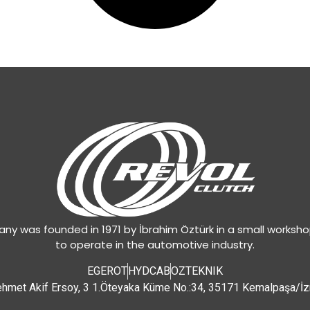
y was founded in 1971 by İbrahim Öztürk in a small worksh
to operate in the automotive industry.
EGEROT
HYDCAB
OZTEKNIK
hmet Akif Ersoy, 3 1.Öteyaka Küme No.:34, 35171 Kemalpaşa/İz