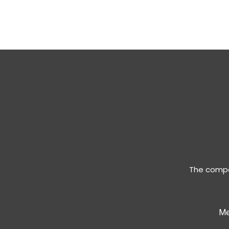
The compan
Me