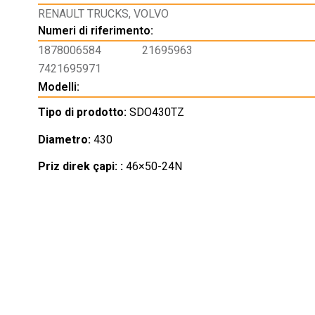
RENAULT TRUCKS
,
VOLVO
Numeri di riferimento:
1878006584
21695963
7421695971
Modelli:
Tipo di prodotto:
SDO430TZ
Diametro:
430
Priz direk çapi: :
46×50-24N