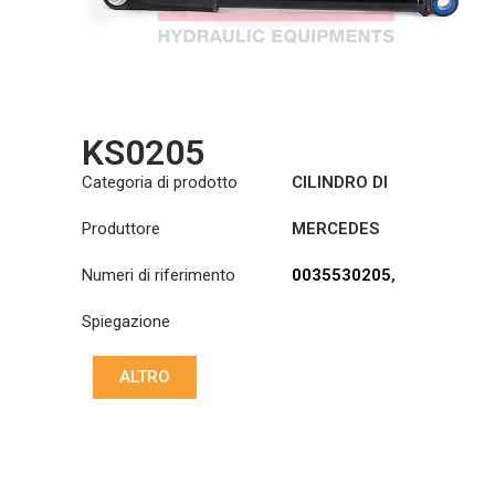
KS0205
Categoria di prodotto
CILINDRO DI
SOLLEVAMENTO
Produttore
MERCEDES
DELLA CABINA
Numeri di riferimento
0035530205
,
35530205
Spiegazione
ALTRO