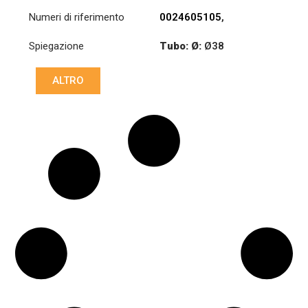
Numeri di riferimento
0024605105
,
0024605205
,
Spiegazione
Tubo: Ø:
Ø38
0034604005
Lunghezza: (mm):
ALTRO
885mm