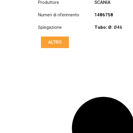
Produttore
SCANIA
Numeri di riferimento
1486758
Spiegazione
Tubo: Ø:
Ø46
Lunghezza:
ALTRO
(mm):
522mm