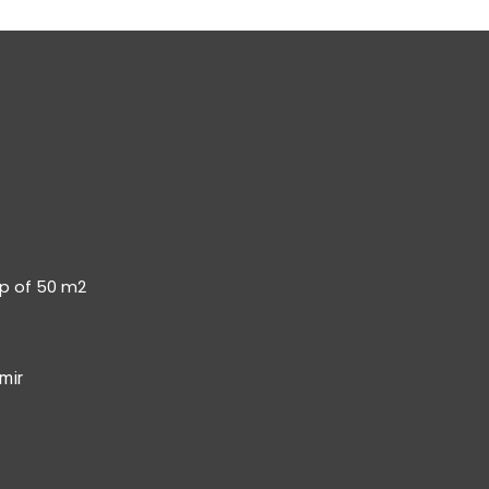
op of 50 m2
mir