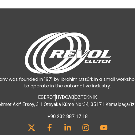
y was founded in 1971 by İbrahim Öztürk in a small worksh
to operate in the automotive industry.
EGEROT
HYDCAB
OZTEKNIK
hmet Akif Ersoy, 3 1.Öteyaka Küme No.:34, 35171 Kemalpaşa/İz
+90 232 887 17 18