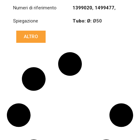
Numeri di riferimento
1399020
,
1499477
,
1722749
Spiegazione
Tubo: Ø:
Ø50
Lunghezza: (mm):
ALTRO
606mm