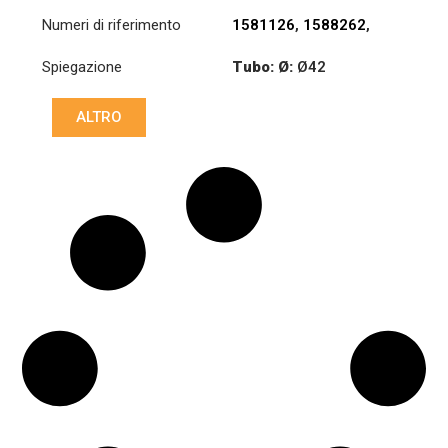
Numeri di riferimento
1581126
,
1588262
,
1606278
,
1626492
Spiegazione
Tubo: Ø:
Ø42
Lunghezza: (mm):
ALTRO
758mm