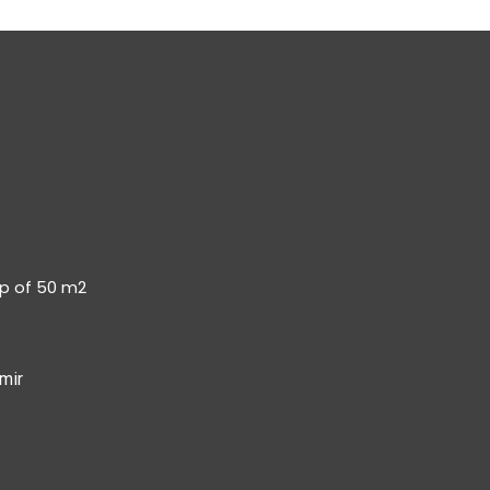
op of 50 m2
mir