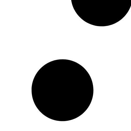
805164
,
805246