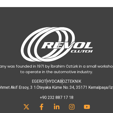
y was founded in 1971 by İbrahim Öztürk in a small worksh
to operate in the automotive industry.
EGEROT
HYDCAB
OZTEKNIK
hmet Akif Ersoy, 3 1.Öteyaka Küme No.:34, 35171 Kemalpaşa/İz
+90 232 887 17 18