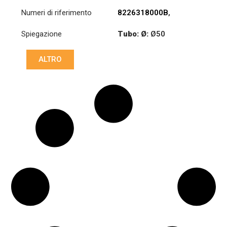
Numeri di riferimento
8226318000B
,
8226323000B
Spiegazione
Tubo: Ø:
Ø50
Lunghezza: (mm):
ALTRO
660mm