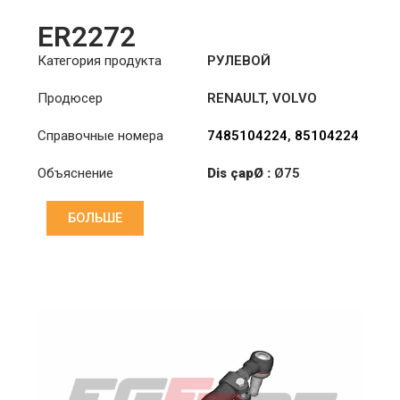
ER2272
Категория продукта
РУЛЕВОЙ
НАКОНЕЧНИК
Продюсер
RENAULT
,
VOLVO
Справочные номера
7485104224
,
85104224
Объяснение
Dis çapØ :
Ø75
Отверстие: Ø :
Ø17
БОЛЬШЕ
Отверстие: ekseni
(mm): :
115
Толщина: (mm): :
24