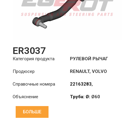
ER3037
Категория продукта
РУЛЕВОЙ РЫЧАГ
Продюсер
RENAULT
,
VOLVO
Справочные номера
22163283
,
5010630980
,
Объяснение
Труба: Ø:
Ø60
7421021395
,
7422163283
,
Длина: (mm):
552mm
7482292079
,
82292079
БОЛЬШЕ