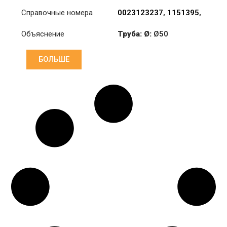
Справочные номера
0023123237
,
1151395
,
23123237
Объяснение
Труба: Ø:
Ø50
Длина: (mm):
535mm
БОЛЬШЕ