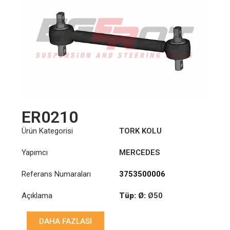
ER0210
Ürün Kategorisi
TORK KOLU
Yapımcı
MERCEDES
Referans Numaraları
3753500006
Açıklama
Tüp: Ø:
Ø50
Uzunluk: (mm):
579mm
DAHA FAZLASI