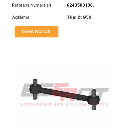
Referans Numaraları
6243500106
,
6593501206
,
Açıklama
Tüp: Ø:
Ø50
6593503506
Uzunluk: (mm):
579mm
DAHA FAZLASI