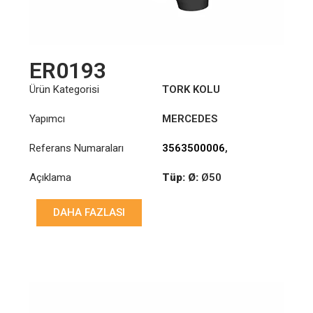
ER0193
Ürün Kategorisi
TORK KOLU
Yapımcı
MERCEDES
Referans Numaraları
3563500006
,
3563500106
,
Açıklama
Tüp: Ø:
Ø50
6133300006
,
6133500006
Uzunluk: (mm):
628mm
DAHA FAZLASI