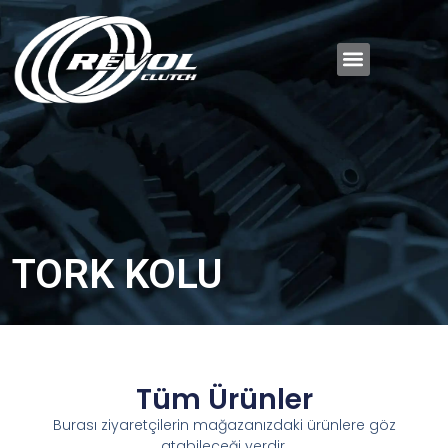
TORK KOLU
Tüm Ürünler
Burası ziyaretçilerin mağazanızdaki ürünlere göz
atabileceği yerdir.