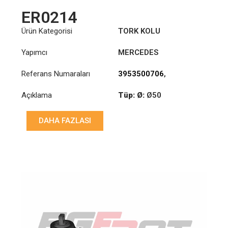
ER0214
Ürün Kategorisi
TORK KOLU
Yapımcı
MERCEDES
Referans Numaraları
3953500706
,
6593500406
,
Açıklama
Tüp: Ø:
Ø50
6593502706
Uzunluk: (mm):
585mm
DAHA FAZLASI