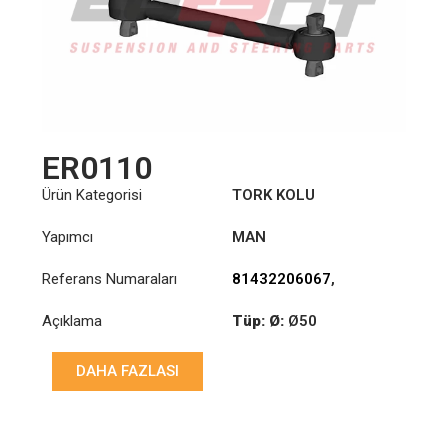
ER0110
Ürün Kategorisi
TORK KOLU
Yapımcı
MAN
Referans Numaraları
81432206067
,
81432206068
,
Açıklama
Tüp: Ø:
Ø50
81432206090
,
81432206092
,
Uzunluk: (mm):
590mm
81432209092
DAHA FAZLASI