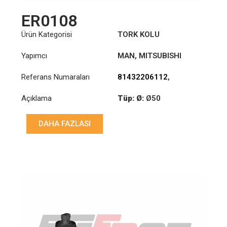
ER0108
Ürün Kategorisi
TORK KOLU
Yapımcı
MAN
,
MITSUBISHI
Referans Numaraları
81432206112
,
81432206123
,
Açıklama
Tüp: Ø:
Ø50
81432206125
,
81432206127
,
Uzunluk: (mm):
630mm
81432206220
,
DAHA FAZLASI
81432306092
,
83432206502
,
TE771104
,
TE771104Y