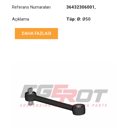
Referans Numaraları
36432306001
,
81432306000
,
Açıklama
Tüp: Ø:
Ø50
83432306001
,
83432306501
Uzunluk: (mm):
740mm
DAHA FAZLASI