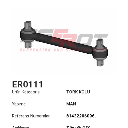
ER0111
Ürün Kategorisi
TORK KOLU
Yapımcı
MAN
Referans Numaraları
81432206096
,
81432206097
,
Açıklama
Tüp: Ø:
Ø50