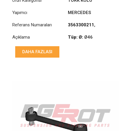
Ürün Kategorisi
TORK KOLU
Yapımcı
MERCEDES
Referans Numaraları
3563300211
,
6133300011
Açıklama
Tüp: Ø:
Ø46
Uzunluk: (mm):
769mm
DAHA FAZLASI