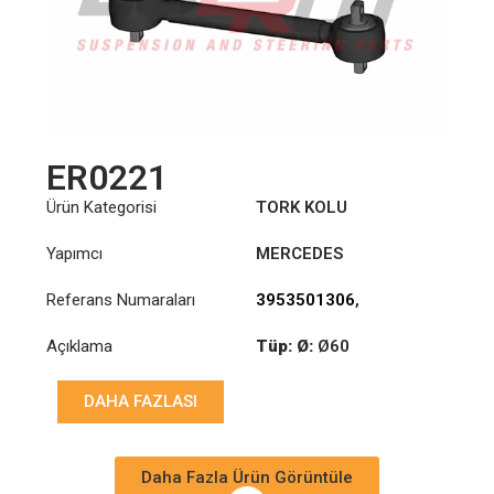
ER0221
Ürün Kategorisi
TORK KOLU
Yapımcı
MERCEDES
Referans Numaraları
3953501306
,
6243500506
,
Açıklama
Tüp: Ø:
Ø60
6593501006
,
6593501606
,
Uzunluk: (mm):
629mm
6593503306
,
DAHA FAZLASI
6593503906
Daha Fazla Ürün Görüntüle