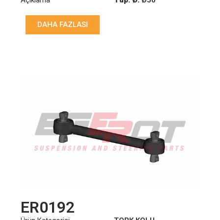
81432206098
,
81432306014
,
Uzunluk: (mm):
571mm
81432306030
DAHA FAZLASI
ER0192