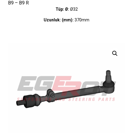
B9 – B9 R
Tüp: Ø:
Ø32
Uzunluk: (mm):
370mm