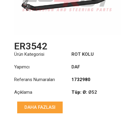
ER3542
Ürün Kategorisi
ROT KOLU
Yapımcı
DAF
Referans Numaraları
1732980
Açıklama
Tüp: Ø:
Ø52
Uzunluk: (mm):
DAHA FAZLASI
1522mm