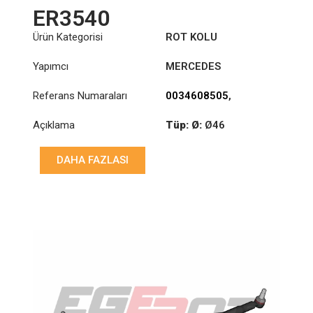
ER3540
Ürün Kategorisi
ROT KOLU
Yapımcı
MERCEDES
Referans Numaraları
0034608505
,
0034608605
Açıklama
Tüp: Ø:
Ø46
Uzunluk: (mm):
776mm
DAHA FAZLASI