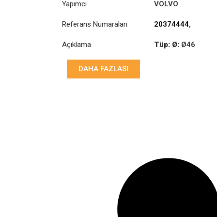
Yapımcı
VOLVO
Referans Numaraları
20374444
,
20410530
,
Açıklama
Tüp: Ø:
Ø46
20509018
,
70371270
Uzunluk: (mm):
DAHA FAZLASI
625mm