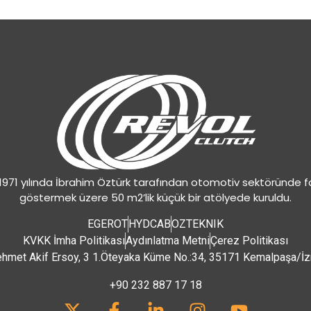
 1971 yılında İbrahim Öztürk tarafından otomotiv sektöründe f
göstermek üzere 50 m2’lik küçük bir atölyede kuruldu.
EGEROT
HYDCAB
OZTEKNIK
KVKK İmha Politikası
Aydınlatma Metni
Çerez Politikası
hmet Akif Ersoy, 3 1.Öteyaka Küme No.:34, 35171 Kemalpaşa/İz
+90 232 887 17 18