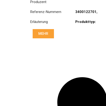
Produzent
Referenz-Nummern
3400122701
,
643303600
,
Erläuterung
Produkttyp:
805167
,
805231
S430KIT
Durchmesser:
MEHR
430
Druck :
PP3
030 031
Scheibe
:
CD8 007 072