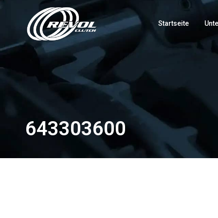
Startseite
Unt
643303600