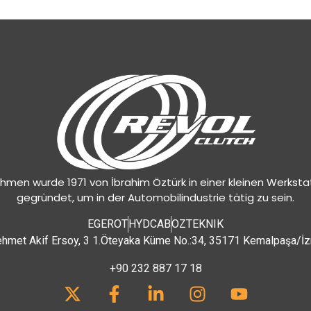
hmen wurde 1971 von İbrahim Öztürk in einer kleinen Werksta
gegründet, um in der Automobilindustrie tätig zu sein.
EGEROT
HYDCAB
OZTEKNIK
hmet Akif Ersoy, 3 1.Öteyaka Küme No.:34, 35171 Kemalpaşa/İz
+90 232 887 17 18