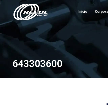
Inicio
Corpora
643303600