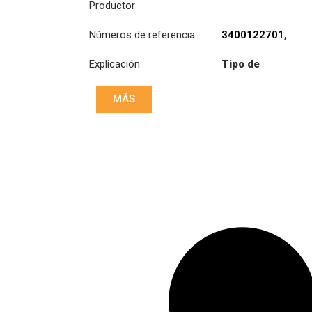
Productor
Números de referencia
3400122701
,
643303600
,
Explicación
Tipo de
805167
,
805231
producto:
S430KIT
MÁS
Diámetro:
430
Presión :
PP3
030 031
Disco :
CD8 007 072