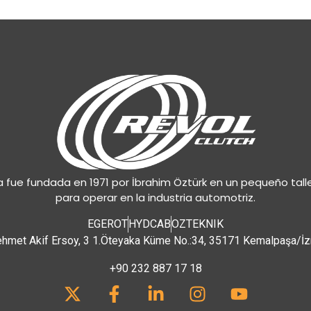
 fue fundada en 1971 por İbrahim Öztürk en un pequeño tall
para operar en la industria automotriz.
EGEROT
HYDCAB
OZTEKNIK
hmet Akif Ersoy, 3 1.Öteyaka Küme No.:34, 35171 Kemalpaşa/İz
+90 232 887 17 18