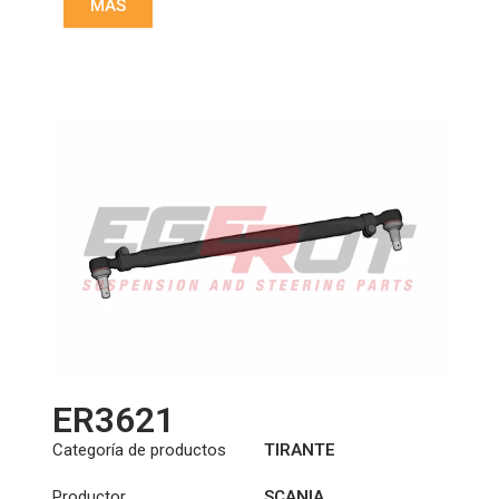
MÁS
:
23,93/28,6
Longitud: (mm):
1009mm
ER3621
Categoría de productos
TIRANTE
Productor
SCANIA