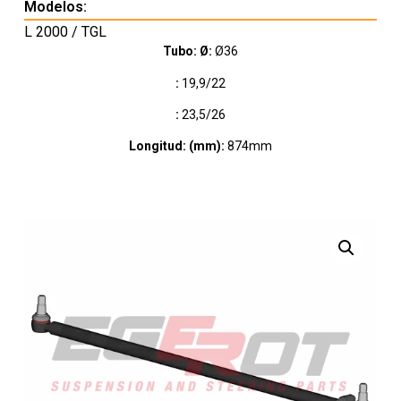
Modelos:
L 2000 / TGL
Tubo: Ø:
Ø36
:
19,9/22
:
23,5/26
Longitud: (mm):
874mm