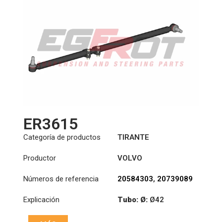
ER3615
Categoría de productos
TIRANTE
Productor
VOLVO
Números de referencia
20584303
,
20739089
Explicación
Tubo: Ø:
Ø42
:
23,93/28,6