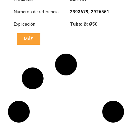
Números de referencia
2393679
,
2926551
Explicación
Tubo: Ø:
Ø50
Longitud: (mm):
MÁS
1742mm