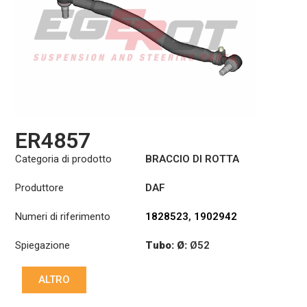
ER4857
Categoria di prodotto
BRACCIO DI ROTTA
Produttore
DAF
Numeri di riferimento
1828523
,
1902942
Spiegazione
Tubo: Ø:
Ø52
:
27,1/30
ALTRO
Lunghezza: (mm):