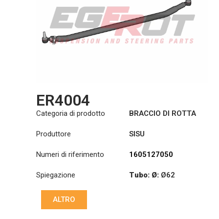
ER4004
Categoria di prodotto
BRACCIO DI ROTTA
Produttore
SISU
Numeri di riferimento
1605127050
Spiegazione
Tubo: Ø:
Ø62
Lunghezza: (mm):
ALTRO
1750mm