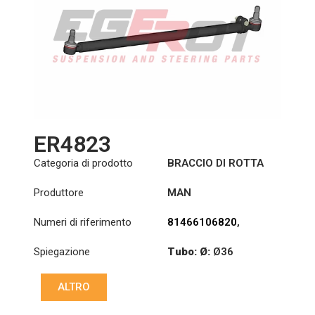
ER4823
Categoria di prodotto
BRACCIO DI ROTTA
Produttore
MAN
Numeri di riferimento
81466106820
,
85466106059
Spiegazione
Tubo: Ø:
Ø36
:
19,9/22
ALTRO
Lunghezza: (mm):