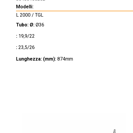
Modelli:
L 2000 / TGL
Tubo: Ø:
Ø36
:
19,9/22
:
23,5/26
Lunghezza: (mm):
874mm