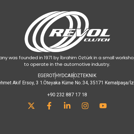
y was founded in 1971 by İbrahim Öztürk in a small worksh
to operate in the automotive industry.
EGEROT
HYDCAB
OZTEKNIK
hmet Akif Ersoy, 3 1.Öteyaka Küme No.:34, 35171 Kemalpaşa/İz
+90 232 887 17 18