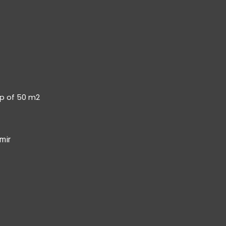
op of 50 m2
mir