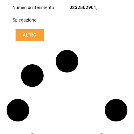
Numeri di riferimento
0232502901
,
0232503001
,
Spiegazione
0242507003
,
0242507103
,
0252503601
,
ALTRO
0252503801
,
0252506001
,
0252506101
,
0252509003
,
0262505303
,
0262505403
,
0282505801
,
0282507301
,
0282508601
,
0292501001
,
0292502501
,
3400 700
529
,
3400700529
,
A0232502901
,
A0232503001
,
A0242507003
,