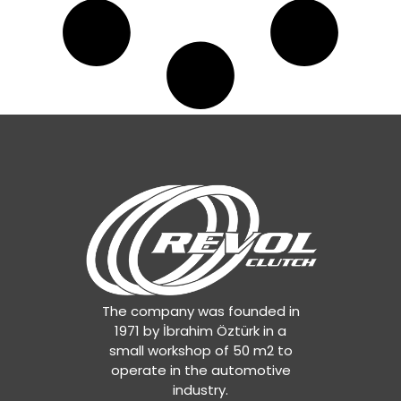
A0242507103
,
A0252503601
,
A0252503801
,
A0252506001
,
A0252506101
,
A0252509003
,
A0262505303
,
A0262505403
,
A0272504101
,
A0272504201
,
A0272505101
,
A0272505201
,
A0272509901
,
A0282500001
,
A0282505701
,
The company was founded in
A0282505801
,
1971 by İbrahim Öztürk in a
A0282507301
,
small workshop of 50 m2 to
A0282508601
,
operate in the automotive
A0292501001
,
industry.
A0292502501