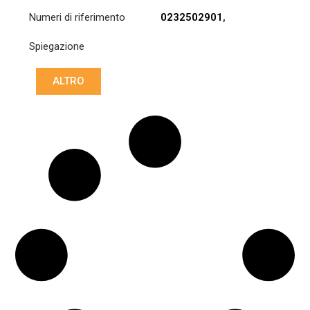
Numeri di riferimento
0232502901
,
0232503001
,
Spiegazione
0242507003
,
0242507103
,
0252503601
,
ALTRO
0252503801
,
0252506001
,
0252506101
,
0252509003
,
0262505303
,
0262505403
,
0282505801
,
0282507301
,
0282508601
,
0292501001
,
0292502501
,
3400 700
529
,
3400700529
,
A0232502901
,
A0232503001
,
A0242507003
,