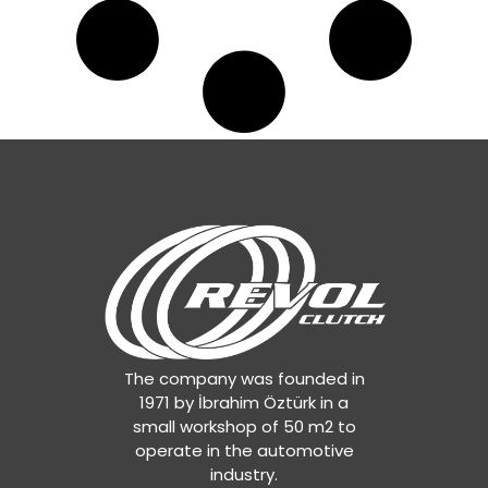
A0242507103
,
A0252503601
,
A0252503801
,
A0252506001
,
A0252506101
,
A0252509003
,
A0262505303
,
A0262505403
,
A0272504101
,
A0272504201
,
A0272505101
,
A0272505201
,
A0272509901
,
A0282500001
,
A0282505701
,
The company was founded in
A0282505801
,
1971 by İbrahim Öztürk in a
A0282507301
,
small workshop of 50 m2 to
A0282508601
,
operate in the automotive
A0292501001
,
industry.
A0292502501