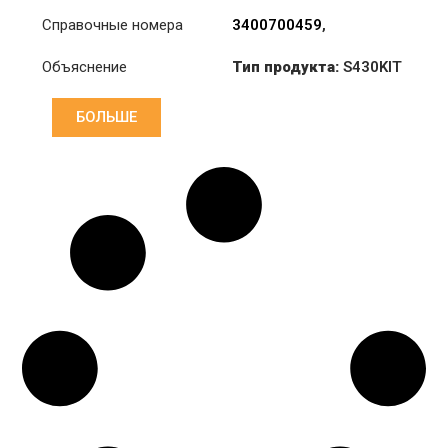
Справочные номера
3400700459
,
81300059033
Объяснение
Тип продукта:
S430KIT
Диаметр:
430
БОЛЬШЕ
Давление :
PP2 000
246
Диск :
CD8 004 104
Rulman :
RB1 000 493