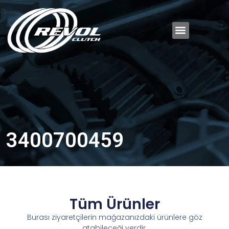
3400700459
Tüm Ürünler
Burası ziyaretçilerin mağazanızdaki ürünlere göz
atabileceği yerdir.