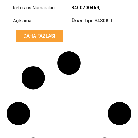
Referans Numaraları
3400700459
,
81300059033
Açıklama
Ürün Tipi:
S430KIT
Çap :
430
DAHA FAZLASI
Baskı :
PP2 000 246
Disk :
CD8 004 104
Rulman :
RB1 000 493