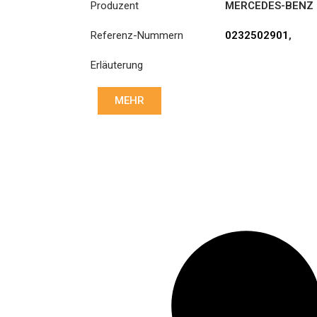
Produzent
MERCEDES-BENZ
Referenz-Nummern
0232502901
,
0232503001
,
Erläuterung
0242507003
,
0242507103
,
0252503601
,
MEHR
0252503801
,
0252506001
,
0252506101
,
0252509003
,
0262505303
,
0262505403
,
0282505801
,
0282507301
,
0282508601
,
0292501001
,
0292502501
,
3400 700 529
,
3400700529
,
A0232502901
,