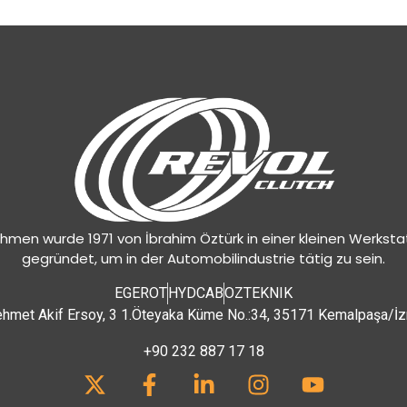
hmen wurde 1971 von İbrahim Öztürk in einer kleinen Werksta
gegründet, um in der Automobilindustrie tätig zu sein.
EGEROT
HYDCAB
OZTEKNIK
hmet Akif Ersoy, 3 1.Öteyaka Küme No.:34, 35171 Kemalpaşa/İz
+90 232 887 17 18