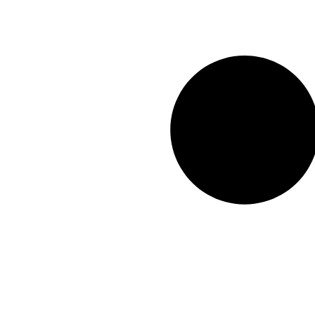
A0292501001
,
A0292502501