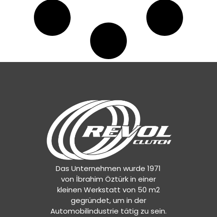
A0242507103
,
A0252503601
,
A0252503801
,
A0252506001
,
A0252506101
,
A0252509003
,
A0262505303
,
A0262505403
,
A0272504101
,
A0272504201
,
A0272505101
,
A0272505201
,
A0272509901
,
A0282500001
,
A0282505701
,
Das Unternehmen wurde 1971
A0282505801
,
von İbrahim Öztürk in einer
A0282507301
,
kleinen Werkstatt von 50 m2
A0282508601
,
gegründet, um in der
A0292501001
,
Automobilindustrie tätig zu sein.
A0292502501