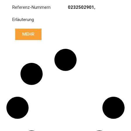
Referenz-Nummern
0232502901
,
0232503001
,
Erläuterung
0242507003
,
0242507103
,
0252503601
,
MEHR
0252503801
,
0252506001
,
0252506101
,
0252509003
,
0262505303
,
0262505403
,
0282505801
,
0282507301
,
0282508601
,
0292501001
,
0292502501
,
3400 700
529
,
3400700529
,
A0232502901
,
A0232503001
,
A0242507003
,