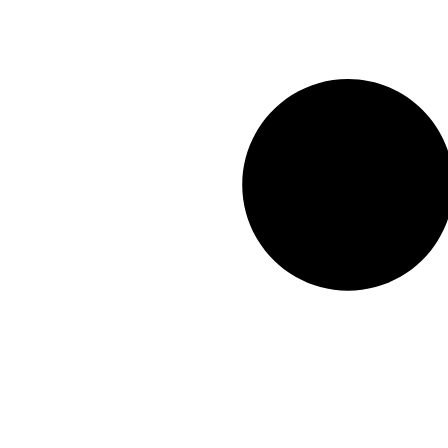
A0292501001
,
A0292502501