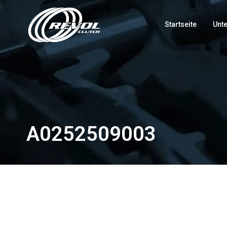
Startseite
Unt
A0252509003