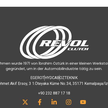
hmen wurde 1971 von İbrahim Öztürk in einer kleinen Werksta
gegründet, um in der Automobilindustrie tätig zu sein.
EGEROT
HYDCAB
OZTEKNIK
hmet Akif Ersoy, 3 1.Öteyaka Küme No.:34, 35171 Kemalpaşa/İz
+90 232 887 17 18