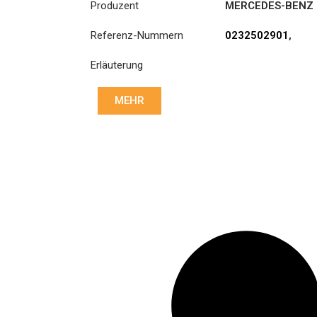
Produzent
MERCEDES-BENZ
Referenz-Nummern
0232502901
,
0232503001
,
Erläuterung
0242507003
,
0242507103
,
0252503601
,
MEHR
0252503801
,
0252506001
,
0252506101
,
0252509003
,
0262505303
,
0262505403
,
0282505801
,
0282507301
,
0282508601
,
0292501001
,
0292502501
,
3400 700 529
,
3400700529
,
A0232502901
,