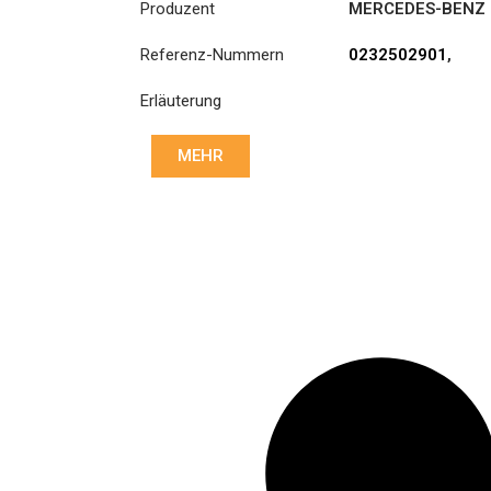
Produzent
MERCEDES-BENZ
Referenz-Nummern
0232502901
,
0232503001
,
Erläuterung
0242507003
,
0242507103
,
0252503601
,
MEHR
0252503801
,
0252506001
,
0252506101
,
0252509003
,
0262505303
,
0262505403
,
0282505801
,
0282507301
,
0282508601
,
0292501001
,
0292502501
,
3400 700 529
,
3400700529
,
A0232502901
,