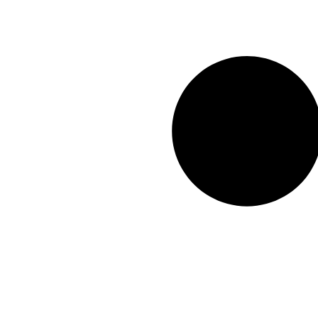
A0292501001
,
A0292502501