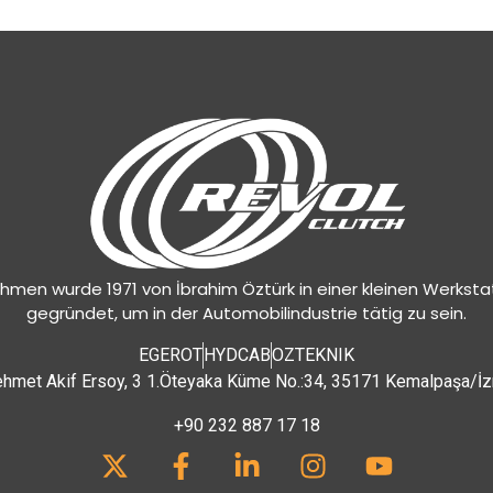
hmen wurde 1971 von İbrahim Öztürk in einer kleinen Werksta
gegründet, um in der Automobilindustrie tätig zu sein.
EGEROT
HYDCAB
OZTEKNIK
hmet Akif Ersoy, 3 1.Öteyaka Küme No.:34, 35171 Kemalpaşa/İz
+90 232 887 17 18