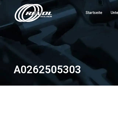
Startseite
Unt
A0262505303